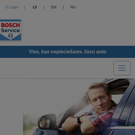
Login
LV
EN
RU
|
|
|
Viss, kas nepieciešams Jūsu auto