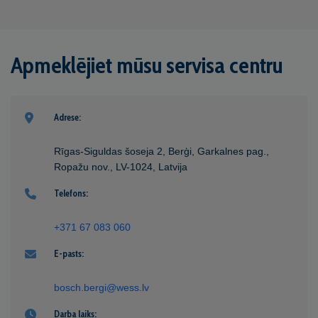
Apmeklējiet mūsu servisa centru
Adrese:
Rīgas-Siguldas šoseja 2, Berģi, Garkalnes pag.,
Ropažu nov., LV-1024, Latvija
Telefons:
+371 67 083 060
E-pasts:
bosch.bergi@wess.lv
Darba laiks: